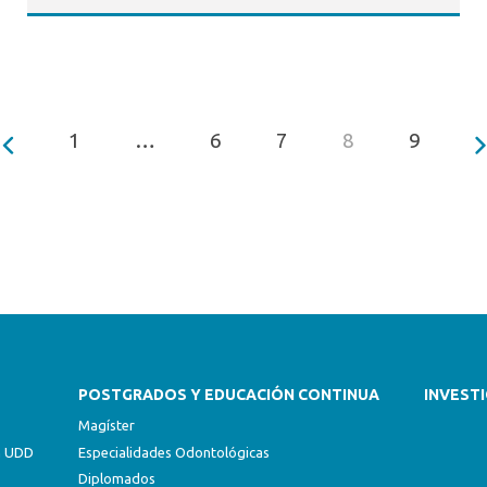
1
…
6
7
8
9
POSTGRADOS Y EDUCACIÓN CONTINUA
INVEST
Magíster
ón UDD
Especialidades Odontológicas
Diplomados