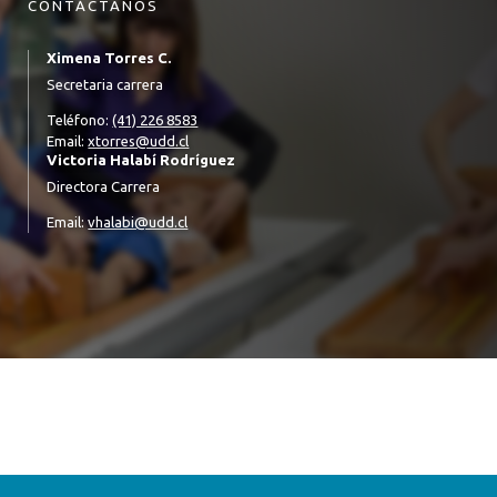
CONTÁCTANOS
Ximena Torres C.
Secretaria carrera
Teléfono:
(41) 226 8583
Email:
xtorres@udd.cl
Victoria Halabí Rodríguez
Directora Carrera
Email:
vhalabi@udd.cl