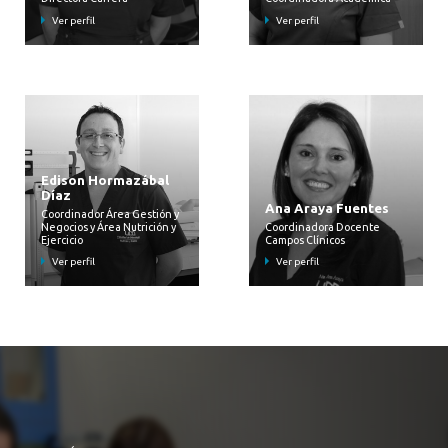
Ver perfil
Ver perfil
Edison Hormazábal
Díaz
Ana Araya Fuentes
Coordinador Área Gestión y
Negocios y Área Nutrición y
Coordinadora Docente
Ejercicio
Campos Clínicos
Ver perfil
Ver perfil