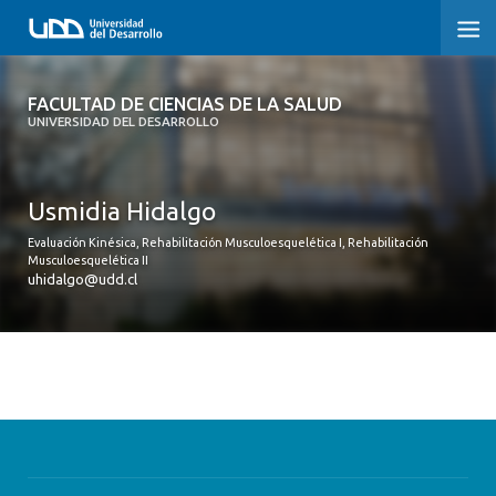
FACULTAD DE CIENCIAS DE LA SALUD
FACULTAD DE CIENCIAS DE LA SALUD
UNIVERSIDAD DEL DESARROLLO
SOBRE LA FACULTAD
Usmidia Hidalgo
CARRERAS
Evaluación Kinésica, Rehabilitación Musculoesquelética I, Rehabilitación
POSTGRADOS Y EDUCACIÓN CONTINUA
Musculoesquelética II
uhidalgo@udd.cl
INVESTIGACIÓN
CLÍNICA ERNESTO SILVA B.
ALUMNI