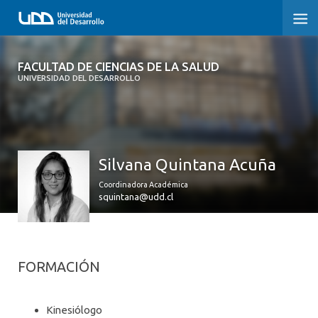
FACULTAD DE CIENCIAS DE LA SALUD
FACULTAD DE CIENCIAS DE LA SALUD
UNIVERSIDAD DEL DESARROLLO
SOBRE LA FACULTAD
CARRERAS
Silvana Quintana Acuña
POSTGRADOS Y EDUCACIÓN CONTINUA
Coordinadora Académica
INVESTIGACIÓN
squintana@udd.cl
CLÍNICA ERNESTO SILVA B.
ALUMNI
FORMACIÓN
Kinesiólogo