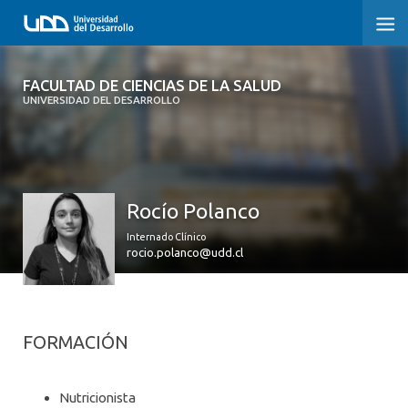
FACULTAD DE CIENCIAS DE LA SALUD
FACULTAD DE CIENCIAS DE LA SALUD
UNIVERSIDAD DEL DESARROLLO
SOBRE LA FACULTAD
CARRERAS
Rocío Polanco
POSTGRADOS Y EDUCACIÓN CONTINUA
Internado Clínico
INVESTIGACIÓN
rocio.polanco@udd.cl
CLÍNICA ERNESTO SILVA B.
ALUMNI
FORMACIÓN
Nutricionista