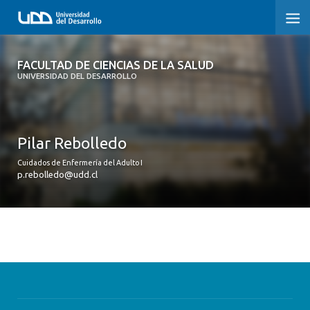
FACULTAD DE CIENCIAS DE LA SALUD
FACULTAD DE CIENCIAS DE LA SALUD
UNIVERSIDAD DEL DESARROLLO
SOBRE LA FACULTAD
CARRERAS
Pilar Rebolledo
POSTGRADOS Y EDUCACIÓN CONTINUA
Cuidados de Enfermería del Adulto I
p.rebolledo@udd.cl
INVESTIGACIÓN
CLÍNICA ERNESTO SILVA B.
ALUMNI