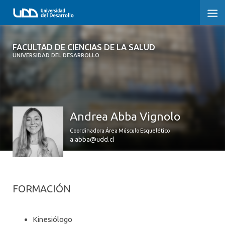
FACULTAD DE CIENCIAS DE LA SALUD
FACULTAD DE CIENCIAS DE LA SALUD
UNIVERSIDAD DEL DESARROLLO
SOBRE LA FACULTAD
CARRERAS
Andrea Abba Vignolo
POSTGRADOS Y EDUCACIÓN CONTINUA
Coordinadora Área Músculo Esquelético
INVESTIGACIÓN
a.abba@udd.cl
CLÍNICA ERNESTO SILVA B.
ALUMNI
FORMACIÓN
Kinesiólogo