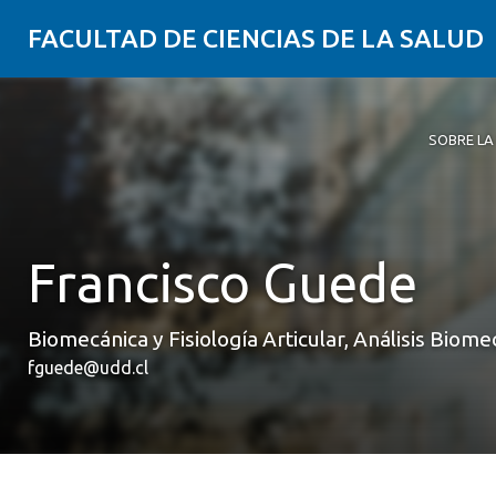
FACULTAD DE CIENCIAS DE LA SALUD
SOBRE LA
Sobre la 
Carreras
Postgrado
Investiga
Clínica Er
Alumni
Contribui
Descubre 
Alternati
con los r
nuestra F
odontológ
Francisco Guede
ámbito de
en su tare
Biomecánica y Fisiología Articular, Análisis Biom
fguede@udd.cl