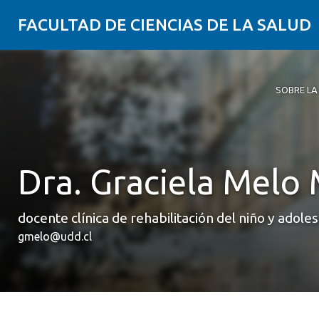
FACULTAD DE CIENCIAS DE LA SALUD
SOBRE LA
Sobre la 
Carreras
Postgrado
Investiga
Clínica Er
Alumni
Contribui
Descubre 
Alternati
con los r
nuestra F
odontológ
Dra. Graciela Melo
ámbito de
en su tare
docente clínica de rehabilitación del niño y adole
gmelo@udd.cl