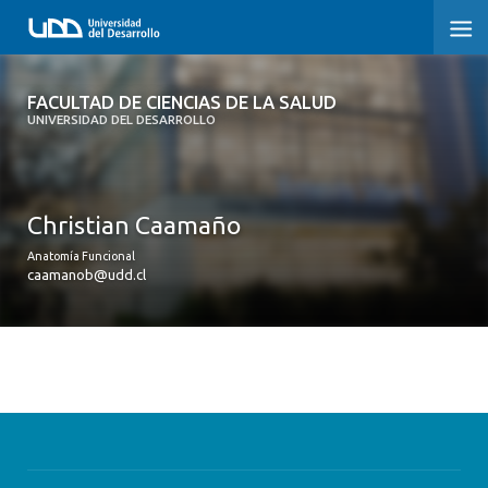
FACULTAD DE CIENCIAS DE LA SALUD
FACULTAD DE CIENCIAS DE LA SALUD
UNIVERSIDAD DEL DESARROLLO
SOBRE LA FACULTAD
CARRERAS
Christian Caamaño
POSTGRADOS Y EDUCACIÓN CONTINUA
Anatomía Funcional
caamanob@udd.cl
INVESTIGACIÓN
CLÍNICA ERNESTO SILVA B.
ALUMNI