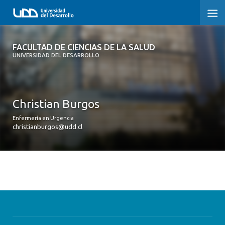
FACULTAD DE CIENCIAS DE LA SALUD
FACULTAD DE CIENCIAS DE LA SALUD
UNIVERSIDAD DEL DESARROLLO
SOBRE LA FACULTAD
CARRERAS
Christian Burgos
POSTGRADOS Y EDUCACIÓN CONTINUA
Enfermería en Urgencia
christianburgos@udd.cl
INVESTIGACIÓN
CLÍNICA ERNESTO SILVA B.
ALUMNI