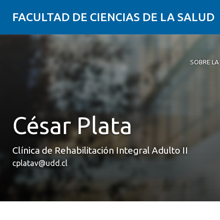
FACULTAD DE CIENCIAS DE LA SALUD
SOBRE LA
Sobre la 
Carreras
Postgrado
Investiga
Clínica Er
Alumni
Contribui
Descubre 
Alternati
con los r
nuestra F
odontológ
César Plata
ámbito de
en su tare
Clínica de Rehabilitación Integral Adulto II
cplatav@udd.cl