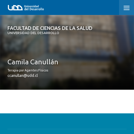
FACULTAD DE CIENCIAS DE LA SALUD
FACULTAD DE CIENCIAS DE LA SALUD
UNIVERSIDAD DEL DESARROLLO
SOBRE LA FACULTAD
CARRERAS
Camila Canullán
POSTGRADOS Y EDUCACIÓN CONTINUA
Terapia por Agentes Físicos
ccanullan@udd.cl
INVESTIGACIÓN
CLÍNICA ERNESTO SILVA B.
ALUMNI