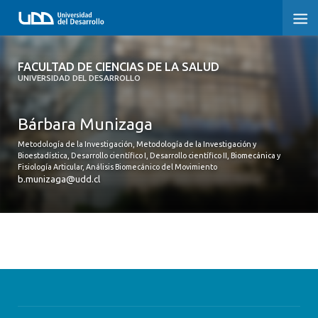
FACULTAD DE CIENCIAS DE LA SALUD
FACULTAD DE CIENCIAS DE LA SALUD
UNIVERSIDAD DEL DESARROLLO
SOBRE LA FACULTAD
Bárbara Munizaga
CARRERAS
Metodología de la Investigación, Metodología de la Investigación y
Bioestadística, Desarrollo científico I, Desarrollo científico II, Biomecánica y
POSTGRADOS Y EDUCACIÓN CONTINUA
Fisiología Articular, Análisis Biomecánico del Movimiento
b.munizaga@udd.cl
INVESTIGACIÓN
CLÍNICA ERNESTO SILVA B.
ALUMNI