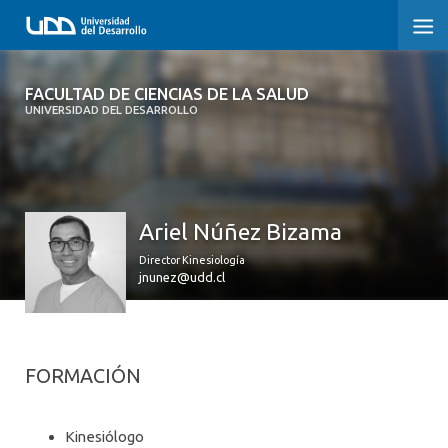
FACULTAD DE CIENCIAS DE LA SALUD
FACULTAD DE CIENCIAS DE LA SALUD
UNIVERSIDAD DEL DESARROLLO
SOBRE LA FACULTAD
CARRERAS
Ariel Núñez Bizama
POSTGRADOS Y EDUCACIÓN CONTINUA
Director Kinesiología
INVESTIGACIÓN
jnunez@udd.cl
CLÍNICA ERNESTO SILVA B.
ALUMNI
FORMACIÓN
Kinesiólogo