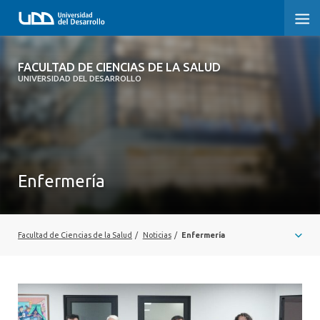
FACULTAD DE CIENCIAS DE LA SALUD
FACULTAD DE CIENCIAS DE LA SALUD
UNIVERSIDAD DEL DESARROLLO
SOBRE LA FACULTAD
CARRERAS
POSTGRADOS Y EDUCACIÓN CONTINUA
Enfermería
INVESTIGACIÓN
CLÍNICA ERNESTO SILVA B.
Facultad de Ciencias de la Salud
/
Noticias
/
Enfermería
ALUMNI