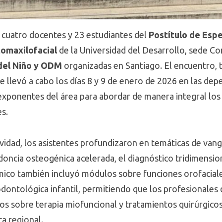
cuatro docentes y 23 estudiantes del
Postítulo de Esp
tomaxilofacial
de la Universidad del Desarrollo, sede Co
del Niño y ODM
organizadas en Santiago. El encuentro, 
 se llevó a cabo los días 8 y 9 de enero de 2026 en las de
exponentes del área para abordar de manera integral los
es.
ividad, los asistentes profundizaron en temáticas de van
odoncia osteogénica acelerada, el diagnóstico tridimension
mico también incluyó módulos sobre funciones orofacial
odontológica infantil, permitiendo que los profesionales
cos sobre terapia miofuncional y tratamientos quirúrgic
ca regional.