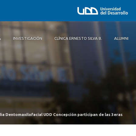
A
INVESTIGACIÓN
CLÍNICA ERNESTO SILVA B.
ALUMNI
 Concepción UDD
Historia
Nutrición y Dietética Concepción UDD
Especialidades Odontológicas
cos
 Concepción UDD
Proyecto Educativo
Enfermería Concepción UDD
dia Dentomaxilofacial UDD Concepción participan de las 3eras