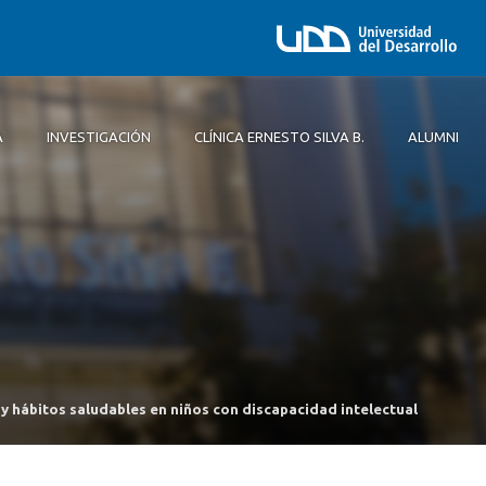
A
INVESTIGACIÓN
CLÍNICA ERNESTO SILVA B.
ALUMNI
 Concepción UDD
Historia
Nutrición y Dietética Concepción UDD
Especialidades Odontológicas
cos
 Concepción UDD
Proyecto Educativo
Enfermería Concepción UDD
y hábitos saludables en niños con discapacidad intelectual