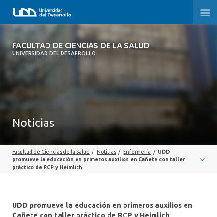
FACULTAD DE CIENCIAS DE LA SALUD
FACULTAD DE CIENCIAS DE LA SALUD
UNIVERSIDAD DEL DESARROLLO
SOBRE LA FACULTAD
CARRERAS
POSTGRADOS Y EDUCACIÓN CONTINUA
Noticias
INVESTIGACIÓN
Facultad de Ciencias de la Salud
/
Noticias
/
Enfermería
/
UDD
CLÍNICA ERNESTO SILVA B.
promueve la educación en primeros auxilios en Cañete con taller
práctico de RCP y Heimlich
ALUMNI
UDD promueve la educación en primeros auxilios en
Cañete con taller práctico de RCP y Heimlich