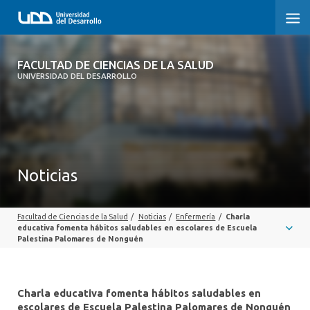
FACULTAD DE CIENCIAS DE LA SALUD
FACULTAD DE CIENCIAS DE LA SALUD
UNIVERSIDAD DEL DESARROLLO
SOBRE LA FACULTAD
CARRERAS
POSTGRADOS Y EDUCACIÓN CONTINUA
Noticias
INVESTIGACIÓN
Facultad de Ciencias de la Salud
/
Noticias
/
Enfermería
/
Charla
CLÍNICA ERNESTO SILVA B.
educativa fomenta hábitos saludables en escolares de Escuela
Palestina Palomares de Nonguén
ALUMNI
Charla educativa fomenta hábitos saludables en
escolares de Escuela Palestina Palomares de Nonguén