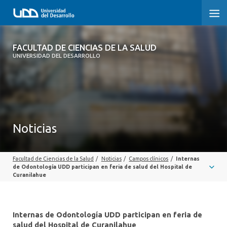
FACULTAD DE CIENCIAS DE LA SALUD
FACULTAD DE CIENCIAS DE LA SALUD
UNIVERSIDAD DEL DESARROLLO
SOBRE LA FACULTAD
CARRERAS
POSTGRADOS Y EDUCACIÓN CONTINUA
Noticias
INVESTIGACIÓN
Facultad de Ciencias de la Salud
/
Noticias
/
Campos clínicos
/
Internas
CLÍNICA ERNESTO SILVA B.
de Odontología UDD participan en feria de salud del Hospital de
Curanilahue
ALUMNI
Internas de Odontología UDD participan en feria de
salud del Hospital de Curanilahue