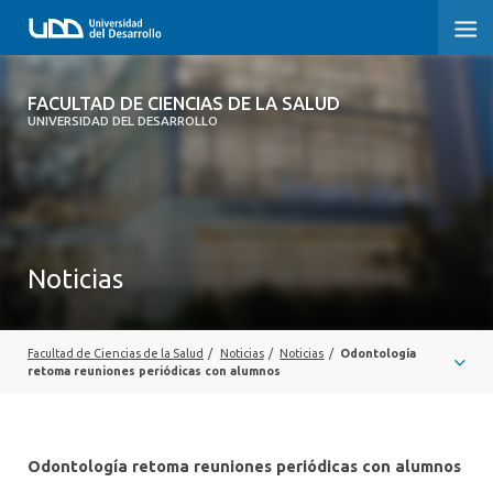
FACULTAD DE CIENCIAS DE LA SALUD
FACULTAD DE CIENCIAS DE LA SALUD
UNIVERSIDAD DEL DESARROLLO
SOBRE LA FACULTAD
CARRERAS
POSTGRADOS Y EDUCACIÓN CONTINUA
Noticias
INVESTIGACIÓN
CLÍNICA ERNESTO SILVA B.
Facultad de Ciencias de la Salud
/
Noticias
/
Noticias
/
Odontología
retoma reuniones periódicas con alumnos
ALUMNI
Odontología retoma reuniones periódicas con alumnos