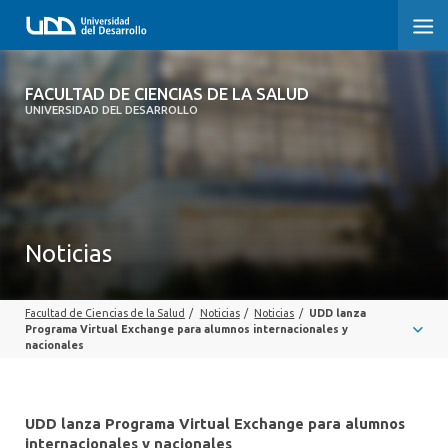
FACULTAD DE CIENCIAS DE LA SALUD
FACULTAD DE CIENCIAS DE LA SALUD
UNIVERSIDAD DEL DESARROLLO
SOBRE LA FACULTAD
CARRERAS
POSTGRADOS Y EDUCACIÓN CONTINUA
Noticias
INVESTIGACIÓN
Facultad de Ciencias de la Salud
/
Noticias
/
Noticias
/
UDD lanza
CLÍNICA ERNESTO SILVA B.
Programa Virtual Exchange para alumnos internacionales y
nacionales
ALUMNI
UDD lanza Programa Virtual Exchange para alumnos
internacionales y nacionales