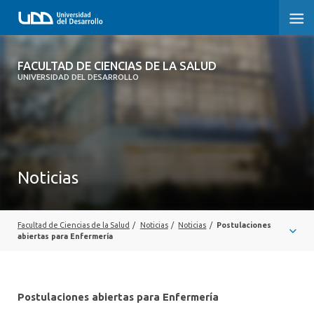
FACULTAD DE CIENCIAS DE LA SALUD
FACULTAD DE CIENCIAS DE LA SALUD
UNIVERSIDAD DEL DESARROLLO
SOBRE LA FACULTAD
CARRERAS
POSTGRADOS Y EDUCACIÓN CONTINUA
Noticias
INVESTIGACIÓN
CLÍNICA ERNESTO SILVA B.
Facultad de Ciencias de la Salud
/
Noticias
/
Noticias
/
Postulaciones
abiertas para Enfermería
ALUMNI
Postulaciones abiertas para Enfermería