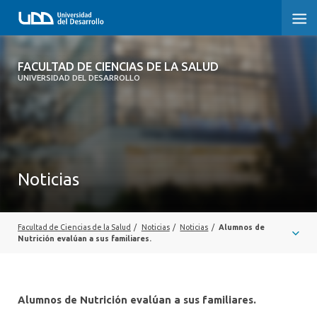
FACULTAD DE CIENCIAS DE LA SALUD
FACULTAD DE CIENCIAS DE LA SALUD
UNIVERSIDAD DEL DESARROLLO
SOBRE LA FACULTAD
CARRERAS
POSTGRADOS Y EDUCACIÓN CONTINUA
Noticias
INVESTIGACIÓN
CLÍNICA ERNESTO SILVA B.
Facultad de Ciencias de la Salud
/
Noticias
/
Noticias
/
Alumnos de
Nutrición evalúan a sus familiares.
ALUMNI
Alumnos de Nutrición evalúan a sus familiares.