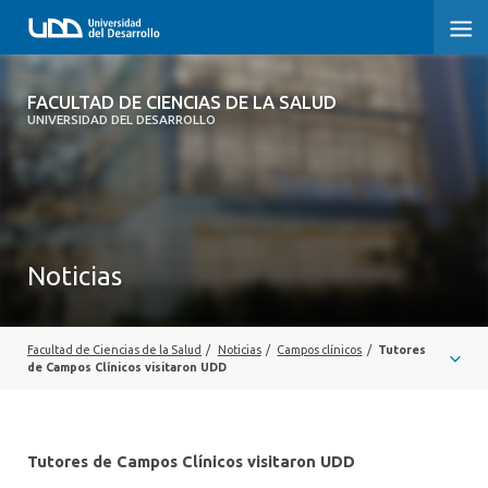
FACULTAD DE CIENCIAS DE LA SALUD
FACULTAD DE CIENCIAS DE LA SALUD
UNIVERSIDAD DEL DESARROLLO
SOBRE LA FACULTAD
CARRERAS
POSTGRADOS Y EDUCACIÓN CONTINUA
Noticias
INVESTIGACIÓN
CLÍNICA ERNESTO SILVA B.
Facultad de Ciencias de la Salud
/
Noticias
/
Campos clínicos
/
Tutores
de Campos Clínicos visitaron UDD
ALUMNI
Tutores de Campos Clínicos visitaron UDD