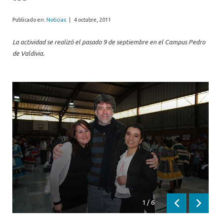
Publicado en:
Noticias
|
4 octubre, 2011
La actividad se realizó el pasado 9 de septiembre en el Campus Pedro
de Valdivia.
1
/
6
Anterior
Siguien