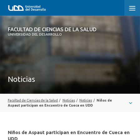
FACULTAD DE CIENCIAS DE LA SALUD
FACULTAD DE CIENCIAS DE LA SALUD
UNIVERSIDAD DEL DESARROLLO
SOBRE LA FACULTAD
CARRERAS
POSTGRADOS Y EDUCACIÓN CONTINUA
Noticias
INVESTIGACIÓN
CLÍNICA ERNESTO SILVA B.
Facultad de Ciencias de la Salud
/
Noticias
/
Noticias
/
Niños de
Aspaut participan en Encuentro de Cueca en UDD
ALUMNI
Niños de Aspaut participan en Encuentro de Cueca en
UDD