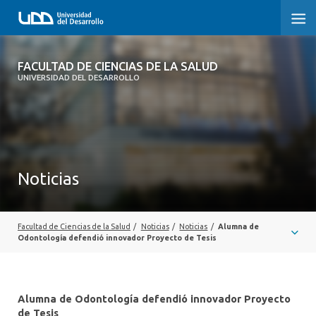
FACULTAD DE CIENCIAS DE LA SALUD
FACULTAD DE CIENCIAS DE LA SALUD
UNIVERSIDAD DEL DESARROLLO
SOBRE LA FACULTAD
CARRERAS
POSTGRADOS Y EDUCACIÓN CONTINUA
Noticias
INVESTIGACIÓN
CLÍNICA ERNESTO SILVA B.
Facultad de Ciencias de la Salud
/
Noticias
/
Noticias
/
Alumna de
Odontología defendió innovador Proyecto de Tesis
ALUMNI
Alumna de Odontología defendió innovador Proyecto
de Tesis