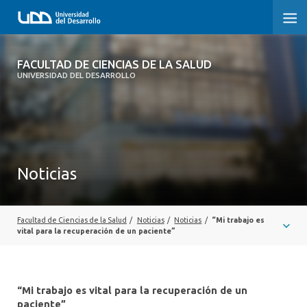
FACULTAD DE CIENCIAS DE LA SALUD
FACULTAD DE CIENCIAS DE LA SALUD
UNIVERSIDAD DEL DESARROLLO
SOBRE LA FACULTAD
CARRERAS
POSTGRADOS Y EDUCACIÓN CONTINUA
Noticias
INVESTIGACIÓN
CLÍNICA ERNESTO SILVA B.
Facultad de Ciencias de la Salud
/
Noticias
/
Noticias
/
“Mi trabajo es
vital para la recuperación de un paciente”
ALUMNI
“Mi trabajo es vital para la recuperación de un
paciente”