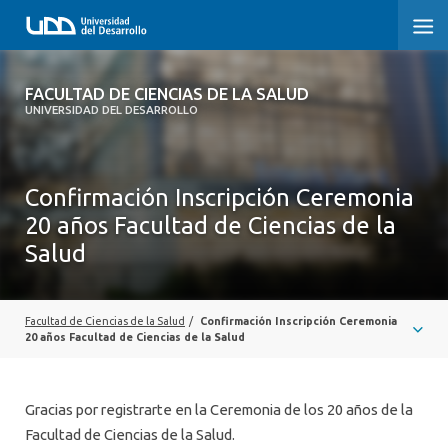
FACULTAD DE CIENCIAS DE LA SALUD
FACULTAD DE CIENCIAS DE LA SALUD
UNIVERSIDAD DEL DESARROLLO
SOBRE LA FACULTAD
CARRERAS
Confirmación Inscripción Ceremonia
20 años Facultad de Ciencias de la
POSTGRADOS Y EDUCACIÓN CONTINUA
Salud
INVESTIGACIÓN
CLÍNICA ERNESTO SILVA B.
Facultad de Ciencias de la Salud
/
Confirmación Inscripción Ceremonia
20 años Facultad de Ciencias de la Salud
ALUMNI
Gracias por registrarte en la Ceremonia de los 20 años de la
Facultad de Ciencias de la Salud.